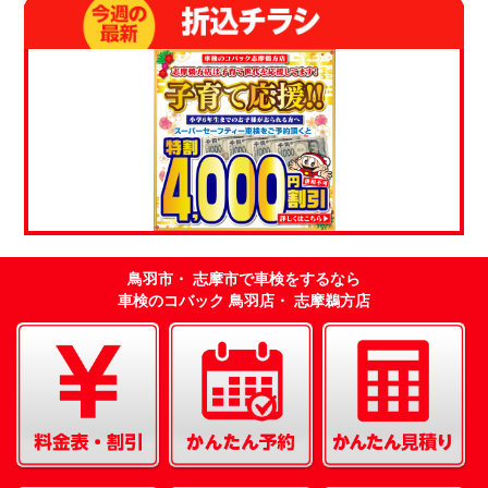
鳥羽市・ 志摩市で車検をするなら
車検のコバック 鳥羽店・ 志摩鵜方店