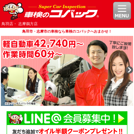
鳥羽店・ 志摩鵜方店
鳥羽市・志摩市の車検なら車検のコバックへおまかせ！