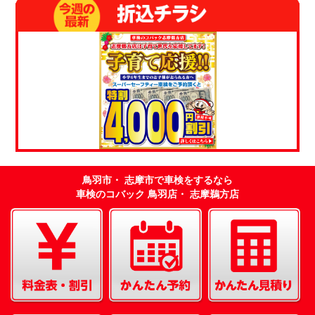
鳥羽市・ 志摩市で車検をするなら
車検のコバック 鳥羽店・ 志摩鵜方店