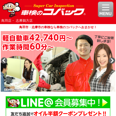
鳥羽店・ 志摩鵜方店
鳥羽市・志摩市の車検なら車検のコバックへおまかせ！