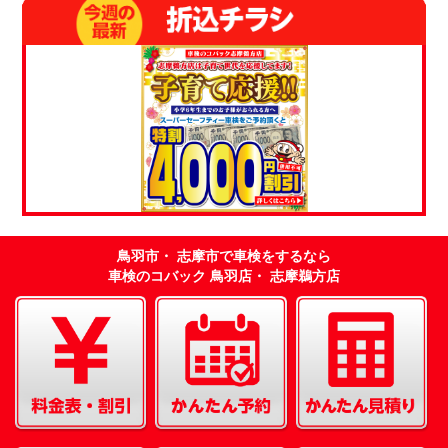
鳥羽市・ 志摩市で車検をするなら
車検のコバック 鳥羽店・ 志摩鵜方店