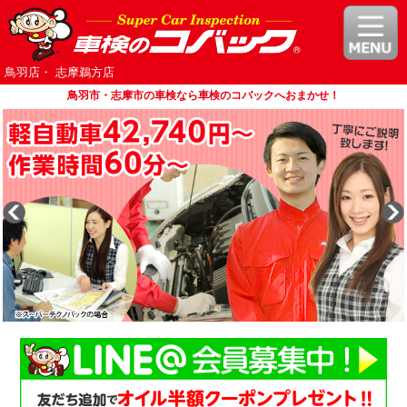
鳥羽店・ 志摩鵜方店
鳥羽市・志摩市の車検なら車検のコバックへおまかせ！