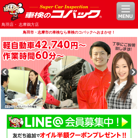
鳥羽店・ 志摩鵜方店
鳥羽市・志摩市の車検なら車検のコバックへおまかせ！