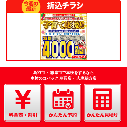
鳥羽市・ 志摩市で車検をするなら
車検のコバック 鳥羽店・ 志摩鵜方店