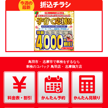
鳥羽市・ 志摩市で車検をするなら
車検のコバック 鳥羽店・ 志摩鵜方店