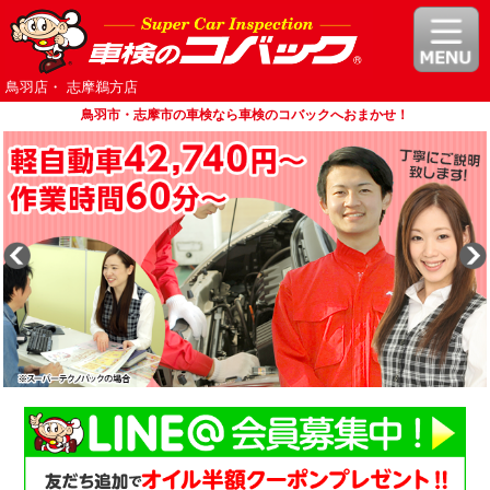
鳥羽店・ 志摩鵜方店
鳥羽市・志摩市の車検なら車検のコバックへおまかせ！