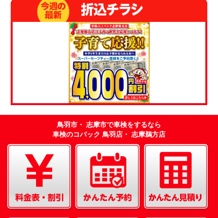
鳥羽市・ 志摩市で車検をするなら
車検のコバック 鳥羽店・ 志摩鵜方店