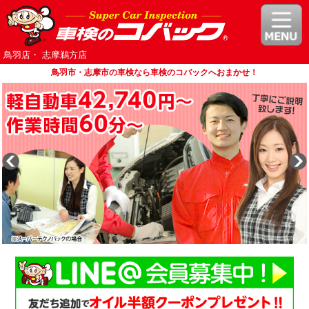
鳥羽店・ 志摩鵜方店
鳥羽市・志摩市の車検なら車検のコバックへおまかせ！