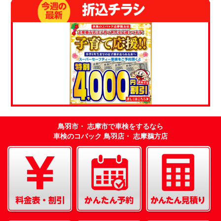
鳥羽市・ 志摩市で車検をするなら
車検のコバック 鳥羽店・ 志摩鵜方店