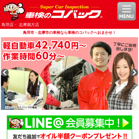
鳥羽店・ 志摩鵜方店
鳥羽市・志摩市の車検なら車検のコバックへおまかせ！